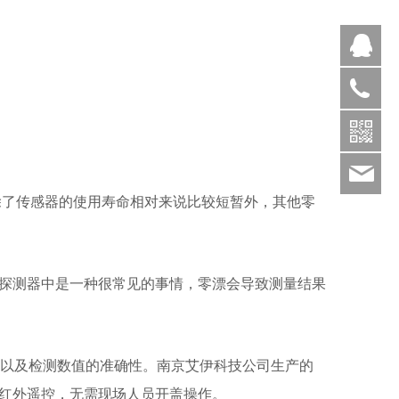
Q
400-
025-
9821
260
了传感器的使用寿命相对来说比较短暂外，其他零
探测器中是一种很常见的事情，零漂会导致测量结果
以及检测数值的准确性。南京艾伊科技公司生产的
，红外遥控，无需现场人员开盖操作。