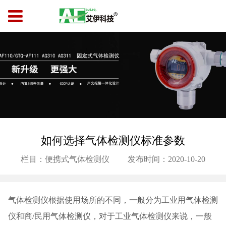
如何选择气体检测仪标准参数
栏目：便携式气体检测仪
发布时间：2020-10-20
气体检测仪根据使用场所的不同，一般分为工业用气体检测
仪和商/民用气体检测仪，对于工业气体检测仪来说，一般