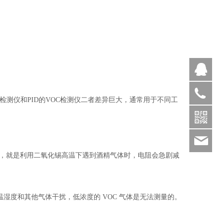
Q
检测仪和PID的VOC检测仪二者差异巨大，通常用于不同工
400-
025-
9821
260
，就是利用二氧化锡高温下遇到酒精气体时，电阻会急剧减
湿度和其他气体干扰，低浓度的 VOC 气体是无法测量的。