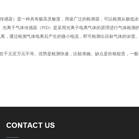
r，又被称为PID传感器）是一种具有极高灵敏度，用途广泛的检测器，可以检测从极低浓
OC）和其它有毒气体。光离子气体传感器（PID）是采用光离子电离气体的原理进行
电离，通过检测气体电离后产生的微小电流，即可检测出目标气体的浓度
品也在千元至万元不等。优势是检测快速，比较准确。缺点是价格较贵，一