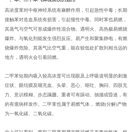
高浓度苯对中枢神经系统有麻醉作用，引起急性中毒；长期
接触苯对造血系统有损害，引起慢性中毒。同时苯也易燃，
其蒸气与空气可形成爆炸性混合物。遇明火、高热极易燃烧
爆炸。与氧化剂能发生强烈反应。易产生和聚集静电，有燃
烧爆炸危险。其蒸气比空气重，能在较低处扩散到相当远的
地方，遇明火会引着回燃。
二甲苯短期内吸入较高浓度可出现眼及上呼吸道明显的刺激
症状、眼结膜及咽充血、头晕、恶心、呕吐、胸闷、四肢无
力、意识模糊、步态蹒跚。重者可有躁动、抽搐或昏迷，有
的有癔病样发作。二甲苯也属于易燃气体， 燃烧(分解)产物
为一氧化碳、二氧化碳。