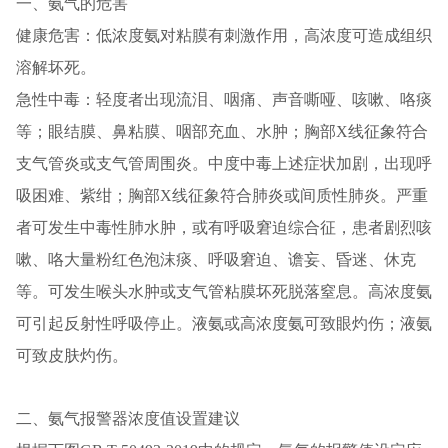
一、氨气的危害
健康危害：低浓度氨对粘膜有刺激作用，高浓度可造成组织
溶解坏死。
急性中毒：轻度者出现流泪、咽痛、声音嘶哑、咳嗽、咯痰
等；眼结膜、鼻粘膜、咽部充血、水肿；胸部X线征象符合
支气管炎或支气管周围炎。中度中毒上述症状加剧，出现呼
吸困难、紫绀；胸部X线征象符合肺炎或间质性肺炎。严重
者可发生中毒性肺水肿，或有呼吸窘迫综合征，患者剧烈咳
嗽、咯大量粉红色泡沫痰、呼吸窘迫、谵妄、昏迷、休克
等。可发生喉头水肿或支气管粘膜坏死脱落窒息。高浓度氨
可引起反射性呼吸停止。液氨或高浓度氨可致眼灼伤；液氨
可致皮肤灼伤。
二、氨气报警器浓度值设置建议