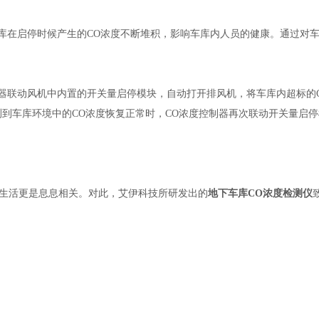
车库在启停时候产生的CO浓度不断堆积，影响车库内人员的健康。通过对
制器联动风机中内置的开关量启停模块，自动打开排风机，将车库内超标的
测到车库环境中的CO浓度恢复正常时，CO浓度控制器再次联动开关量启
生活更是息息相关。对此，艾伊科技所研发出的
地下车库CO浓度检测仪