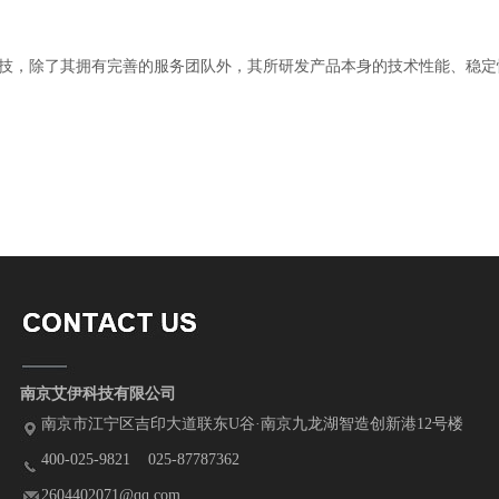
技，除了其拥有完善的服务团队外，其所研发产品本身的技术性能、稳定
南京艾伊科技有限公司
南京市江宁区吉印大道联东U谷·南京九龙湖智造创新港12号楼
400-025-9821 025-87787362
2604402071@qq.com