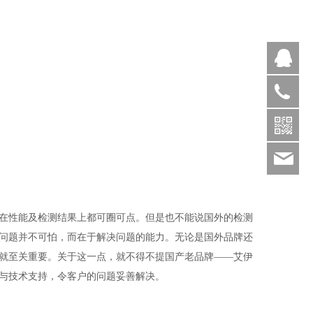
Q
400-
025-
9821
260
在性能及检测结果上都可圈可点。但是也不能说国外的检测
问题并不可怕，而在于解决问题的能力。无论是国外品牌还
就至关重要。关于这一点，就不得不提国产老品牌——艾伊
与技术支持，令客户的问题妥善解决。