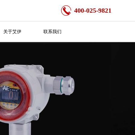
400-025-9821
关于艾伊
联系我们