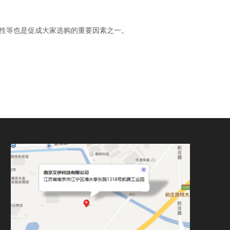
性等也是促成大家选购的重要因素之一。